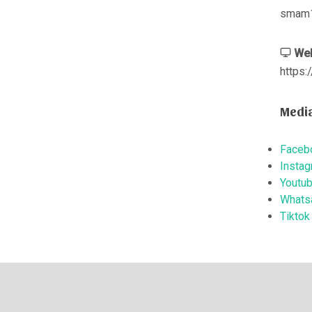
smam1
Web
https
Media
Faceb
Insta
Youtu
Whats
Tiktok