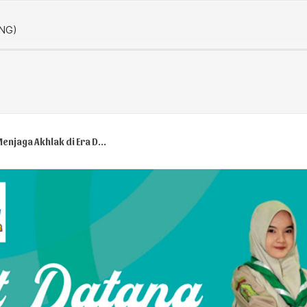
Menjaga Akhlak di Era D...
gaan Majelis Dikdasmen PDM...
gi di Jambore Sahabat Seba...
 Pertama FORTASI SMAMSA 202...
 Menjadi Bagian dari Pelop...
Jangan Sampai Kehabisan Ke...