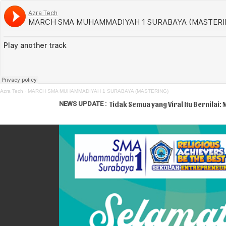
Azra Tech
·
MARCH SMA MUHAMMADIYAH 1 SURABAYA (MASTERING)
NEWS UPDATE :
Tidak Semua yang Viral Itu Bernilai: 
SMAMSA Surabaya Raih Dua Penghar
Delegasi SMAMSA Serap Ilmu Psikolo
Semangat dan Antusias Warnai Hari
Jangan Sampai Menyesal! Kesempatan
SPMB SMAMSA Tinggal 1 Kelas Lagi! 