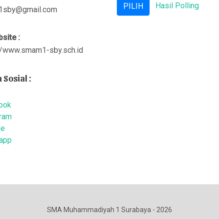
Hasil Polling
sby@gmail.com
site :
://www.smam1-sby.sch.id
 Sosial :
ook
gram
be
app
SMA Muhammadiyah 1 Surabaya - 2026