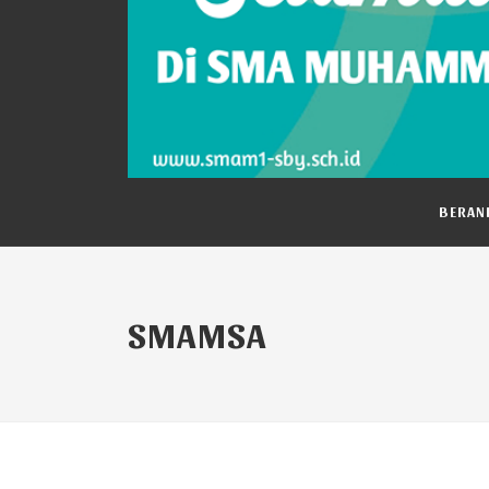
Semarak Culture Class SMAMSA: Ajang
SMAMSA, Sekolah Menengah Atas Mu
Peringati 1 Muharram 1448 H, SMAMS
Merawat Fitrah Tanpa Kehilangan Nal
BERAN
SMAMSA