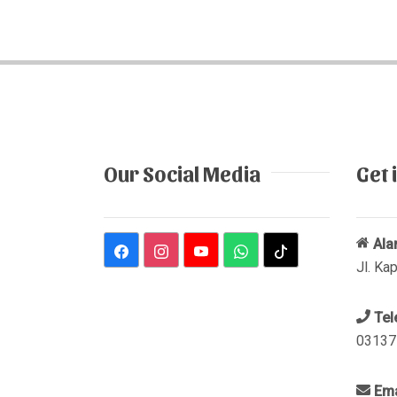
Our Social Media
Get 
Ala
Jl. Ka
Tel
03137
Emai